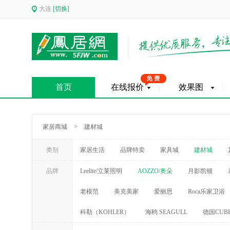
大连
[切换]
首页
在线报价
效果图
家居商城
>
建材城
类别
家居生活
品牌特卖
家具城
建材城
品牌
Leelite/立莱照明
AOZZO/奥朵
月影凯顿
老模范
美克美家
爱丽思
Roca乐家卫浴
科勒（KOHLER）
海鸥 SEAGULL
德国CUB