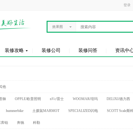
登录
效果图
装修攻略
装修公司
装修问答
资讯中
其他
君御
OPPLE/欧普照明
nVc/雷士
WOOMAR/瑝玛
DELIXI/德力西
hummerbike
土拨鼠MARMOT
SPECIALIZED闪电
SCOTT Scale斯
E库铂
奔驰
科勒