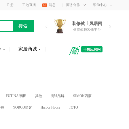
注册
工地直播
消息
商务合作
帮助中心
装修就上凤居网
装修就上凤居网
装
值得依赖装修平台
值得依赖装修平台
值
心
家居商城
FUTINA/福田
其他
测试品牌
SIMON西蒙
科特
NORCO诺客
Harbor House
TOTO