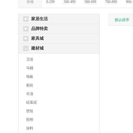
价格
0-299
300-499
500-699
700-899
900-
家居生活
默认排序
品牌特卖
家具城
建材城
卫浴
马桶
地板
瓷砖
吊顶
硅藻泥
壁纸
照明
涂料