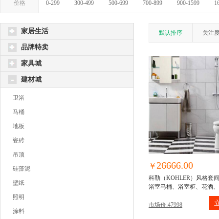
价格
0-299
300-499
500-699
700-899
900-1599
1
家居生活
默认排序
关注
品牌特卖
家具城
建材城
卫浴
马桶
地板
瓷砖
吊顶
26666.00
￥
硅藻泥
科勒（KOHLER）风格套
壁纸
浴室马桶、浴室柜、花洒、
照明
市场价:47998
涂料