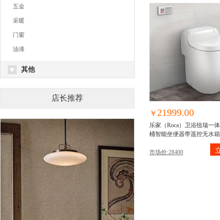
五金
采暖
门窗
油漆
其他
店长推荐
21999.00
￥
乐家（Roca）卫浴纽瑞一
桶智能坐便器带遥控无水箱
能马桶盖 马桶 纽瑞豪华版
市场价:28400