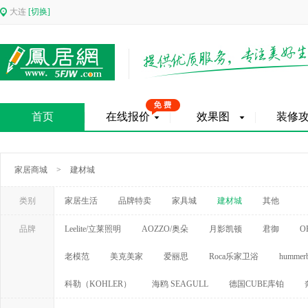
大连
[切换]
首页
在线报价
效果图
装修
家居商城
>
建材城
类别
家居生活
品牌特卖
家具城
建材城
其他
品牌
Leelite/立莱照明
AOZZO/奥朵
月影凯顿
君御
O
老模范
美克美家
爱丽思
Roca乐家卫浴
hummerb
科勒（KOHLER）
海鸥 SEAGULL
德国CUBE库铂