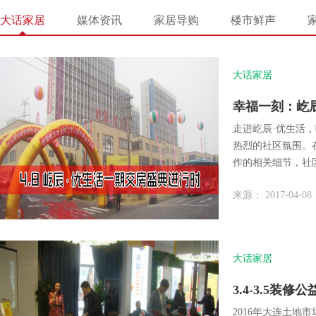
大话家居
媒体资讯
家居导购
楼市鲜声
大话家居
幸福一刻：屹
走进屹辰·优生活
热烈的社区氛围。
作的相关细节，社
房工作流程有所参
来源： 2017-04-08
他们来到交房中心
务全部完成，各项
大话家居
3.4-3.5装
2016年大连土地