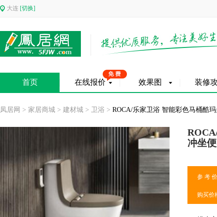
大连
[切换]
首页
在线报价
效果图
装修
凤居网
>
家居商城
>
建材城
>
卫浴
>
ROCA/乐家卫浴 智能彩色马桶
ROC
冲坐便
参 考 
购买价