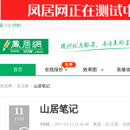
大连
[切换]
首页
在线报价
效果图
装修
凤居网
>
生活家
>
山居笔记
山居笔记
11
17/03
TIME：
2017-03-11 21:56:48
来源：文/王英
浏览