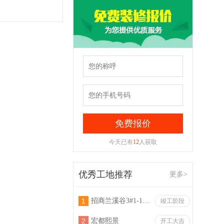
今天已有
12
人获取
金世纪
2017-03-15
金世纪装饰的施工非常细致，设计师也
很有亲和力
优秀工地推荐
更多>
1
招商兰溪谷3#1-1301
竣工阶段
龙应台
2018-07-04
2
宏都熙景
开工大吉