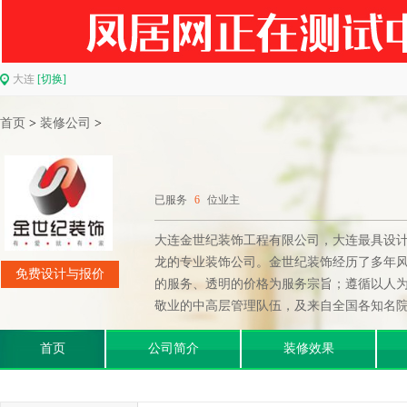
大连
[切换]
首页
>
装修公司
>
已服务
6
位业主
大连金世纪装饰工程有限公司，大连最具设计
龙的专业装饰公司。金世纪装饰经历了多年
免费设计与报价
的服务、透明的价格为服务宗旨；遵循以人
敬业的中高层管理队伍，及来自全国各知名院
首页
公司简介
装修效果