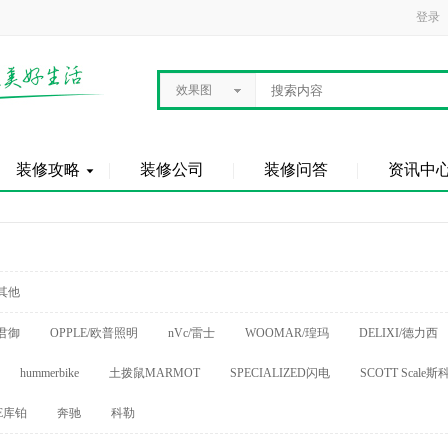
登录
效果图
装修攻略
装修公司
装修问答
资讯中
其他
君御
OPPLE/欧普照明
nVc/雷士
WOOMAR/瑝玛
DELIXI/德力西
hummerbike
土拨鼠MARMOT
SPECIALIZED闪电
SCOTT Scale斯
E库铂
奔驰
科勒