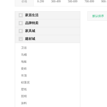
价格
0-299
300-499
500-699
700-899
900-
家居生活
默认排序
品牌特卖
家具城
建材城
卫浴
马桶
地板
瓷砖
吊顶
硅藻泥
壁纸
照明
涂料