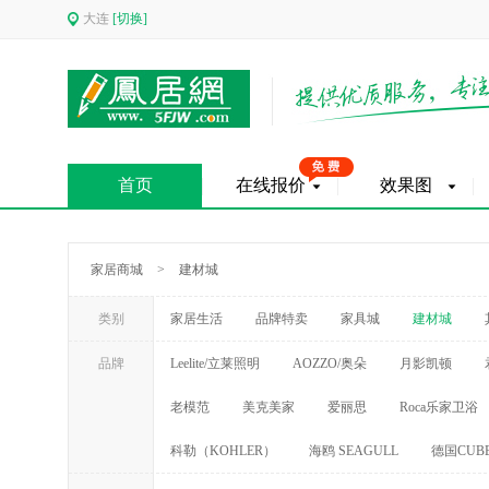
大连
[切换]
首页
在线报价
效果图
家居商城
>
建材城
类别
家居生活
品牌特卖
家具城
建材城
品牌
Leelite/立莱照明
AOZZO/奥朵
月影凯顿
老模范
美克美家
爱丽思
Roca乐家卫浴
科勒（KOHLER）
海鸥 SEAGULL
德国CUB