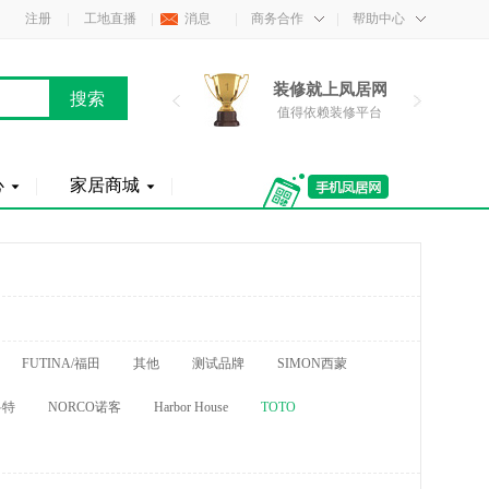
注册
工地直播
消息
商务合作
帮助中心
装修就上凤居网
装修就上凤居网
装
值得依赖装修平台
值得依赖装修平台
值
心
家居商城
FUTINA/福田
其他
测试品牌
SIMON西蒙
科特
NORCO诺客
Harbor House
TOTO