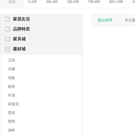
价格
0-299
300-499
500-699
700-899
900-1599
1
家居生活
默认排序
关注
品牌特卖
家具城
建材城
卫浴
马桶
地板
瓷砖
吊顶
硅藻泥
壁纸
照明
涂料