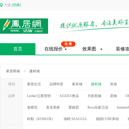
大连
[切换]
首页
在线报价
效果图
装修
家居商城
>
建材城
类别
家居生活
品牌特卖
家具城
建材城
其他
品牌
Leelite/立莱照明
AOZZO/奥朵
月影凯顿
君御
O
老模范
美克美家
爱丽思
Roca乐家卫浴
hummerb
科勒（KOHLER）
海鸥 SEAGULL
德国CUBE库铂