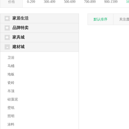
价格
0-299
300-499
500-699
700-899
900-1599
1
家居生活
默认排序
关注
品牌特卖
家具城
建材城
卫浴
马桶
地板
瓷砖
吊顶
硅藻泥
壁纸
照明
涂料