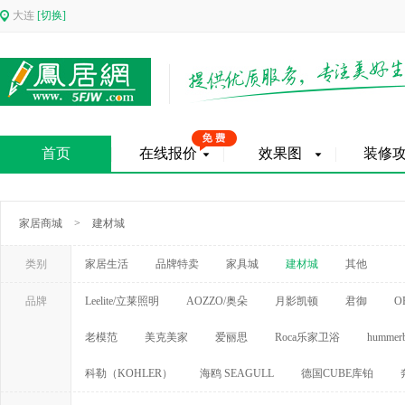
大连
[切换]
首页
在线报价
效果图
装修
家居商城
>
建材城
类别
家居生活
品牌特卖
家具城
建材城
其他
品牌
Leelite/立莱照明
AOZZO/奥朵
月影凯顿
君御
O
老模范
美克美家
爱丽思
Roca乐家卫浴
hummerb
科勒（KOHLER）
海鸥 SEAGULL
德国CUBE库铂