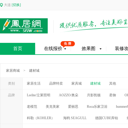
大连
[切换]
首页
在线报价
效果图
装修
家居商城
>
建材城
类别
家居生活
品牌特卖
家具城
建材城
其他
品牌
Leelite/立莱照明
AOZZO/奥朵
月影凯顿
君御
O
老模范
美克美家
爱丽思
Roca乐家卫浴
hummerb
科勒（KOHLER）
海鸥 SEAGULL
德国CUBE库铂