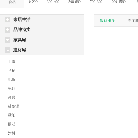
价格
0-299
300-499
500-699
700-899
900-1599
1
家居生活
默认排序
关注
品牌特卖
家具城
建材城
卫浴
马桶
地板
瓷砖
吊顶
硅藻泥
壁纸
照明
涂料