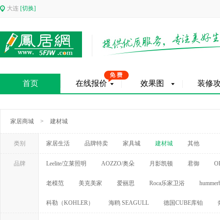
大连
[切换]
首页
在线报价
效果图
装修
家居商城
>
建材城
类别
家居生活
品牌特卖
家具城
建材城
其他
品牌
Leelite/立莱照明
AOZZO/奥朵
月影凯顿
君御
O
老模范
美克美家
爱丽思
Roca乐家卫浴
hummerb
科勒（KOHLER）
海鸥 SEAGULL
德国CUBE库铂