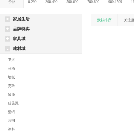
价格
0-299
300-499
500-699
700-899
900-1599
1
家居生活
默认排序
关注
品牌特卖
家具城
建材城
卫浴
马桶
地板
瓷砖
吊顶
硅藻泥
壁纸
照明
涂料