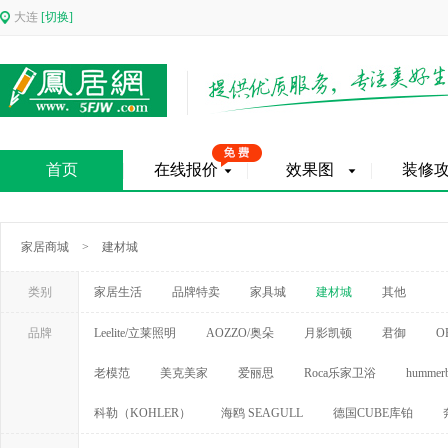
大连
[切换]
首页
在线报价
效果图
装修
家居商城
>
建材城
类别
家居生活
品牌特卖
家具城
建材城
其他
品牌
Leelite/立莱照明
AOZZO/奥朵
月影凯顿
君御
O
老模范
美克美家
爱丽思
Roca乐家卫浴
hummerb
科勒（KOHLER）
海鸥 SEAGULL
德国CUBE库铂