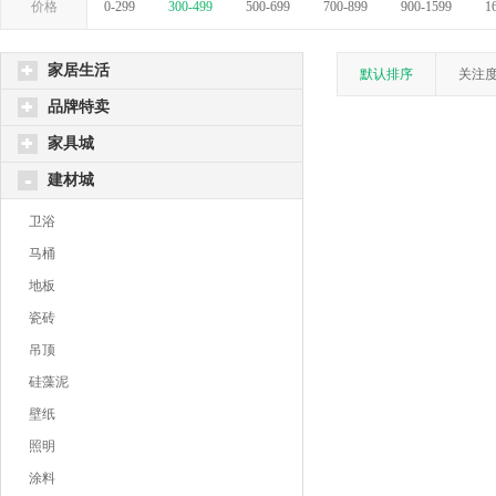
价格
0-299
300-499
500-699
700-899
900-1599
1
家居生活
默认排序
关注
品牌特卖
家具城
建材城
卫浴
马桶
地板
瓷砖
吊顶
硅藻泥
壁纸
照明
涂料