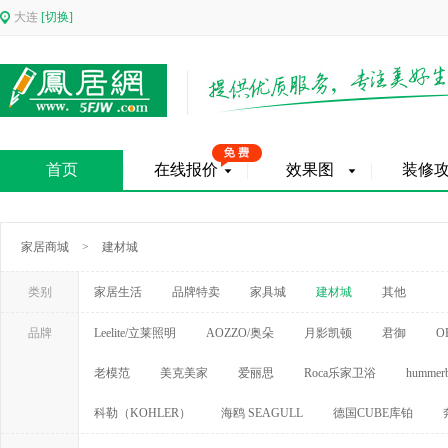
大连
[切换]
首页
在线报价
效果图
装修
家居商城
>
建材城
类别
家居生活
品牌特卖
家具城
建材城
其他
品牌
Leelite/立莱照明
AOZZO/奥朵
月影凯顿
君御
O
老模范
美克美家
爱丽思
Roca乐家卫浴
hummerb
科勒（KOHLER）
海鸥 SEAGULL
德国CUBE库铂