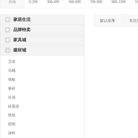
价格
0-299
300-499
500-699
700-899
900-1599
1
家居生活
默认排序
关注
品牌特卖
家具城
建材城
卫浴
马桶
地板
瓷砖
吊顶
硅藻泥
壁纸
照明
涂料