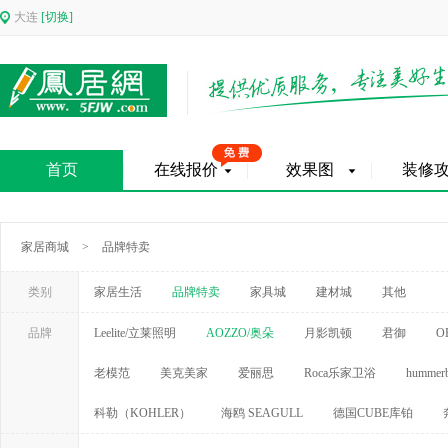
大连
[切换]
首页
在线报价
效果图
装修
家居商城
>
品牌特卖
类别
家居生活
品牌特卖
家具城
建材城
其他
品牌
Leelite/立莱照明
AOZZO/奥朵
月影凯顿
君御
O
老模范
美克美家
爱丽思
Roca乐家卫浴
hummerb
科勒（KOHLER）
海鸥 SEAGULL
德国CUBE库铂