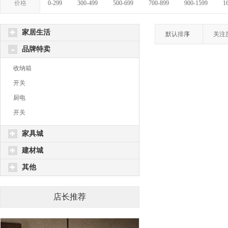
价格
0-299
300-499
500-699
700-899
900-1599
1
家居生活
默认排序
关注
品牌特卖
收纳箱
开关
厨电
开关
家具城
建材城
其他
店长推荐